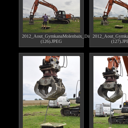
2012_Aout_GymkanaMolenbaix_Dimanche
2012_Aout_Gymka
(126).JPEG
(127).J