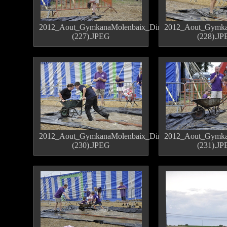
2012_Aout_GymkanaMolenbaix_Dimanche
2012_Aout_Gymka
(227).JPEG
(228).J
2012_Aout_GymkanaMolenbaix_Dimanche
2012_Aout_Gymka
(230).JPEG
(231).J