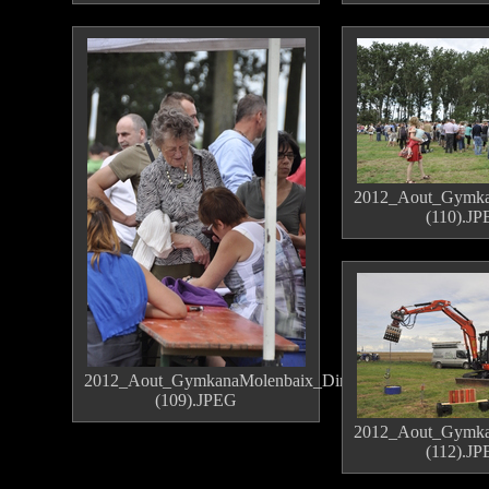
2012_Aout_Gymka
(110).J
2012_Aout_GymkanaMolenbaix_Dimanche
(109).JPEG
2012_Aout_Gymka
(112).J