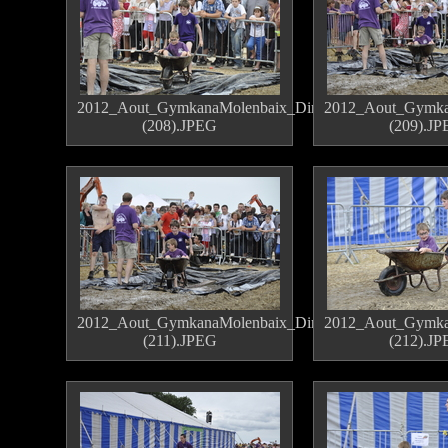
2012_Aout_GymkanaMolenbaix_Dimanche
2012_Aout_Gymka
(208).JPEG
(209).J
2012_Aout_GymkanaMolenbaix_Dimanche
2012_Aout_Gymka
(211).JPEG
(212).J