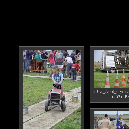
2012_Aout_Gymka
(252).J