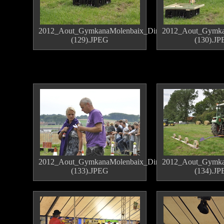
2012_Aout_GymkanaMolenbaix_Dimanche
2012_Aout_Gymka
(129).JPEG
(130).J
2012_Aout_GymkanaMolenbaix_Dimanche
2012_Aout_Gymka
(133).JPEG
(134).J