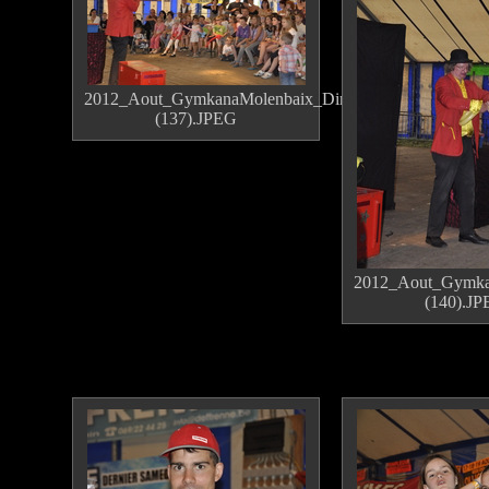
2012_Aout_GymkanaMolenbaix_Dimanche
(137).JPEG
2012_Aout_Gymka
(140).J